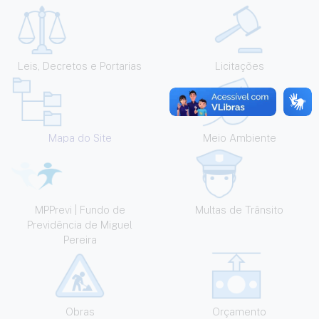
Leis, Decretos e Portarias
Licitações
Mapa do Site
Meio Ambiente
MPPrevi | Fundo de
Multas de Trânsito
Previdência de Miguel
Pereira
Obras
Orçamento