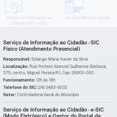
Serviço de Informação ao
Serviços Públicos Digitais
Cidadão (SIC / e-SIC)
Informações institucionais e de cont
Serviço de Informação ao Cidadão - SIC
Físico (Atendimento Presencial)
Responsável:
Solange Maria Xavier da Silva
Localização:
Rua Prefeito Manoel Guilherme Barbosa,
375, centro, Miguel Pereira/RJ, Cep: 26900-000
Funcionamento:
12h às 18h
Telefone do SIC:
(24) 2483-9232
Setor:
Controladoria Geral do Município
Serviço de Informação ao Cidadão - e-SIC
(Modo Eletrônico) e Gestor do Portal da