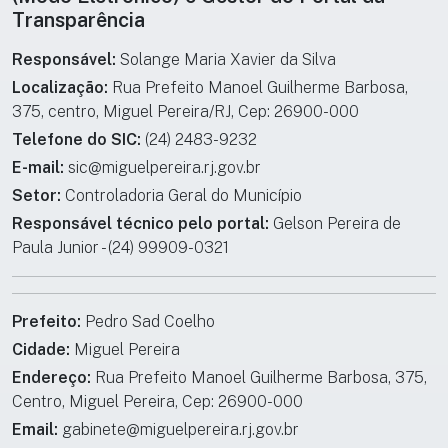
Transparência
Responsável:
Solange Maria Xavier da Silva
Localização:
Rua Prefeito Manoel Guilherme Barbosa,
375, centro, Miguel Pereira/RJ, Cep: 26900-000
Telefone do SIC:
(24) 2483-9232
E-mail:
sic@miguelpereira.rj.gov.br
Setor:
Controladoria Geral do Município
Responsável técnico pelo portal:
Gelson Pereira de
Paula Junior - (24) 99909-0321
Prefeito:
Pedro Sad Coelho
Cidade:
Miguel Pereira
Endereço:
Rua Prefeito Manoel Guilherme Barbosa, 375,
Centro, Miguel Pereira, Cep: 26900-000
Email:
gabinete@miguelpereira.rj.gov.br