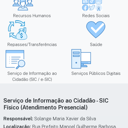
Recursos Humanos
Redes Sociais
Repasses/Transferências
Saúde
Serviço de Informação ao
Serviços Públicos Digitais
Cidadão (SIC / e-SIC)
Informações institucionais e de cont
Serviço de Informação ao Cidadão - SIC
Físico (Atendimento Presencial)
Responsável:
Solange Maria Xavier da Silva
Localização:
Rua Prefeito Manoel Guilherme Barbosa,